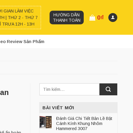
I GIAN LÀM VIỆC
HƯỚNG DẪN
0
₫
7H | THỨ 2 - THỨ 7
THANH TOÁN
 TRƯA 12H - 13H
deo Review Sản Phẩm
ian
BÀI VIẾT MỚI
Đánh Giá Chi Tiết Bản Lề Bật
Cánh Kính Khung Nhôm
Hammered 3007
 kế ẩn hoàn