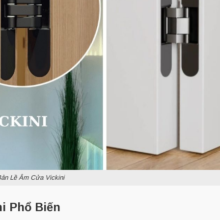
ản Lề Âm Cửa Vickini
i Phổ Biến