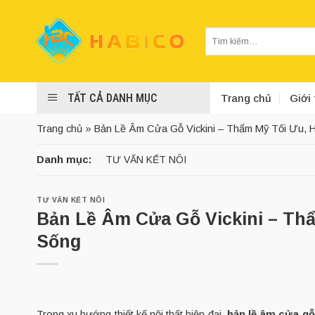
Skip
to
Tìm
content
kiếm:
TẤT CẢ DANH MỤC
Trang chủ
Giới 
Trang chủ
»
Bản Lề Âm Cửa Gỗ Vickini – Thẩm Mỹ Tối Ưu, 
Danh mục:
TƯ VẤN KẾT NÔI
TƯ VẤN KẾT NÔI
Bản Lề Âm Cửa Gỗ Vickini – Th
Sống
Trong xu hướng thiết kế nội thất hiện đại,
bản lề âm cửa gỗ