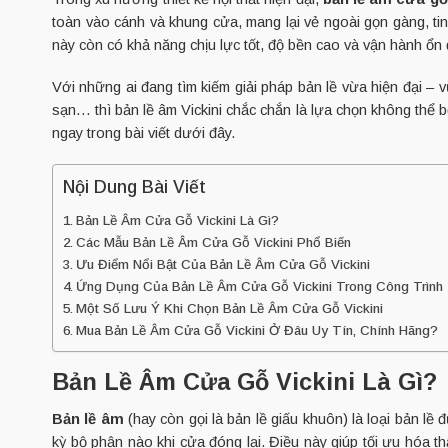
toàn vào cánh và khung cửa, mang lại vẻ ngoài gọn gàng, t
này còn có khả năng chịu lực tốt, độ bền cao và vận hành ổn đ
Với những ai đang tìm kiếm giải pháp bản lề vừa hiện đại – 
sạn… thì bản lề âm Vickini chắc chắn là lựa chọn không thể 
ngay trong bài viết dưới đây.
Nội Dung Bài Viết
Bản Lề Âm Cửa Gỗ Vickini Là Gì?
Các Mẫu Bản Lề Âm Cửa Gỗ Vickini Phổ Biến
Ưu Điểm Nổi Bật Của Bản Lề Âm Cửa Gỗ Vickini
Ứng Dụng Của Bản Lề Âm Cửa Gỗ Vickini Trong Công Trình
Một Số Lưu Ý Khi Chọn Bản Lề Âm Cửa Gỗ Vickini
Mua Bản Lề Âm Cửa Gỗ Vickini Ở Đâu Uy Tín, Chính Hãng?
Bản Lề Âm Cửa Gỗ Vickini Là Gì?
Bản lề âm
(hay còn gọi là bản lề giấu khuôn) là loại bản lề 
kỳ bộ phận nào khi cửa đóng lại. Điều này giúp tối ưu hóa t