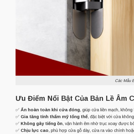
Các Mẫu B
Ưu Điểm Nổi Bật Của Bản Lề Âm C
✅
Ẩn hoàn toàn khi cửa đóng
, giúp cửa liền mạch, không lộ
✅
Gia tăng tính thẩm mỹ tổng thể
, đặc biệt với cửa khôn
✅
Không gây tiếng ồn
, vận hành êm nhờ trục xoay được bô
✅
Chịu lực cao
, phù hợp cửa gỗ dày, cửa ra vào chính hoặ