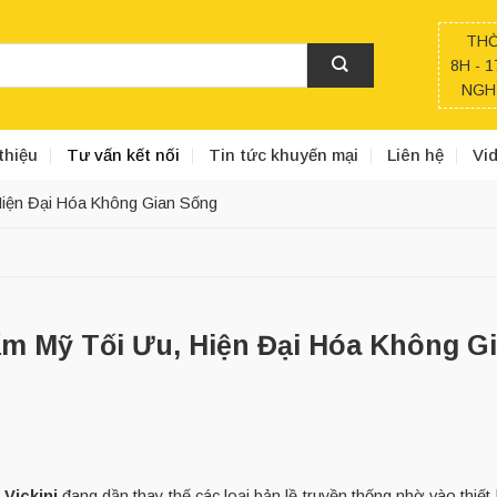
THỜ
8H - 1
NGHỈ
thiệu
Tư vấn kết nối
Tin tức khuyến mại
Liên hệ
Vi
Hiện Đại Hóa Không Gian Sống
ẩm Mỹ Tối Ưu, Hiện Đại Hóa Không G
 Vickini
đang dần thay thế các loại bản lề truyền thống nhờ vào thiết