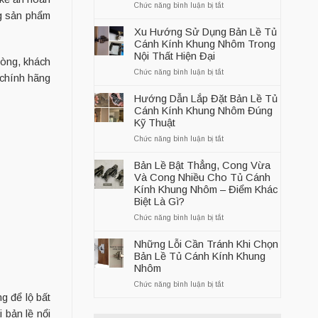
ở
Chức năng bình luận bị tắt
ng sản phẩm
Đánh
Giá
Xu Hướng Sử Dụng Bản Lề Tủ
Chi
Cánh Kính Khung Nhôm Trong
Tiết
Nội Thất Hiện Đại
hòng, khách
Bản
ở
Chức năng bình luận bị tắt
Lề
 chính hãng
Xu
Bật
Hướng
Cánh
Hướng Dẫn Lắp Đặt Bản Lề Tủ
Sử
Kính
Cánh Kính Khung Nhôm Đúng
Dụng
Khung
Kỹ Thuật
Bản
Nhôm
ở
Chức năng bình luận bị tắt
Lề
Hammered
Hướng
Tủ
3007
Dẫn
Cánh
Bản Lề Bật Thẳng, Cong Vừa
Lắp
Kính
Và Cong Nhiều Cho Tủ Cánh
Đặt
Khung
Kính Khung Nhôm – Điểm Khác
Bản
Nhôm
Biệt Là Gì?
Lề
Trong
ở
Chức năng bình luận bị tắt
Tủ
Nội
Bản
Cánh
Thất
Lề
Kính
Hiện
Những Lỗi Cần Tránh Khi Chọn
Bật
Khung
Đại
Bản Lề Tủ Cánh Kính Khung
Thẳng,
Nhôm
Nhôm
Cong
Đúng
ở
Chức năng bình luận bị tắt
Vừa
Kỹ
Những
ng để lộ bất
Và
Thuật
Lỗi
Cong
 bản lề nổi
Cần