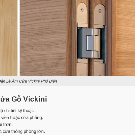
ản Lề Âm Cửa Vickini Phổ Biến
ửa Gỗ Vickini
 chi tiết kỹ thuật.
g viền hoặc cửa phẳng.
i trơn.
c cửa thông phòng lớn.