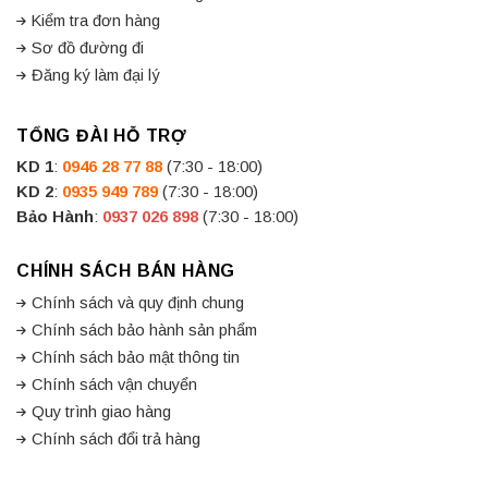
thanh sắt định hình, được thiết kế để trượt trên hệ thống bi dọc
Kiểm tra đơn hàng
hai bên và có miếng nhựa chặn ở cuối để đảm bảo an toàn khi sử
Sơ đồ đường đi
dụng. Đây là một chi tiết quan trọng của hộc kéo tủ, bàn và các
Đăng ký làm đại lý
loại đồ nội thất khác. Có hai màu sắc thông dụng cho ray trượt bi
3 tầng là màu trắng (sử dụng xi trắng) và màu đen (sơn tĩnh
TỔNG ĐÀI HỖ TRỢ
điện).
KD 1
:
0946 28 77 88
(7:30 - 18:00)
KD 2
:
0935 949 789
(7:30 - 18:00)
Bảo Hành
:
0937 026 898
(7:30 - 18:00)
CHÍNH SÁCH BÁN HÀNG
Chính sách và quy định chung
Chính sách bảo hành sản phẩm
Chính sách bảo mật thông tin
Chính sách vận chuyển
Quy trình giao hàng
Chính sách đổi trả hàng