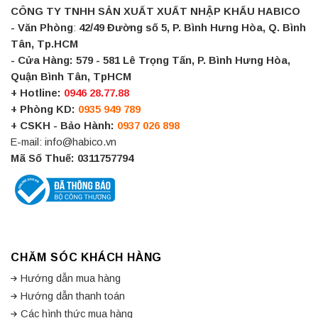
đẩy vào.
CÔNG TY TNHH SẢN XUẤT XUẤT NHẬP KHẨU HABICO
- Văn Phòng
:
42/49 Đường số 5, P. Bình Hưng Hòa, Q. Bình
Một số đặc điểm của ray trượt ngăn kéo 2 tầng bao
Tân, Tp.HCM
gồm:
- Cửa Hàng:
579 - 581 Lê Trọng Tấn, P. Bình Hưng Hòa,
Tăng khả năng lưu trữ và tiện lợi cho người sử dụng.
Quận Bình Tân, TpHCM
+ Hotline:
0946 28.77.88
Có khả năng chịu tải trọng trung bình, tùy thuộc vào loại ray trượt
+ Phòng KD:
0935 949 789
và kích thước của nó.
+ CSKH - Bảo Hành:
0937 026 898
E-mail: info@habico.vn
Thiết kế chắc chắn, đảm bảo tính ổn định và an toàn khi sử dụng.
Mã Số Thuế: 0311757794
Dễ dàng lắp đặt vào các tủ hoặc đồ nội thất khác, tạo sự tiện lợi
cho việc sử dụng.
Tuy nhiên, ray trượt ngăn kéo 2 tầng thường có giá thành thấp
hơn so với các loại ray trượt khác, do đó nó thường được sử
dụng cho các đồ nội thất thông dụng hoặc trong các công trình
CHĂM SÓC KHÁCH HÀNG
nội thất văn phòng.
Hướng dẫn mua hàng
Ray trượt bi 3 tầng không giảm chấn:
Hướng dẫn thanh toán
Các hình thức mua hàng
Ray trượt bi 3 tầng
là một phụ kiện mộc được làm bằng ba