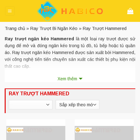
Skip
to
content
Trang chủ
»
Ray Trượt Bi Ngăn Kéo
»
Ray Trượt Hammered
Ray trượt ngăn kéo Hammered
là một loại ray trượt được sử
dụng để mở và đóng ngăn kéo trong tủ đồ, tủ bếp hoặc tủ quần
áo. Ray trượt ngăn kéo Hammered được sản xuất bởi Hammered,
với công nghệ tiên tiến chuyên sản xuất các thiết bị phụ kiện nội
thất cao cấp.
Xem thêm
Ray trượt ngăn kéo Hammered
có nhiều kích thước và công
suất khác nhau để phù hợp với nhu cầu sử dụng của người dùng.
Chúng còn có nhiều tính năng khác như chống trượt, khóa an
RAY TRƯỢT HAMMERED
toàn và khả năng tháo lắp dễ dàng để tiện lợi cho việc lắp đặt và
bảo trì.
Các
ray trượt
này được thiết kế để giúp ngăn kéo hoạt động
mượt mà và êm ái khi mở và đóng. Ngoài ra, chúng còn có tính
năng tự đóng và chịu tải trọng cao, giúp bảo vệ ngăn kéo và đồ
dùng bên trong khỏi bị hư hỏng.