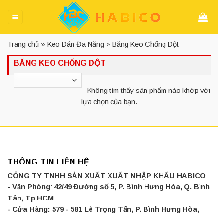
Skip
to
content
Trang chủ
»
Keo Dán Đa Năng
»
Băng Keo Chống Dột
BĂNG KEO CHỐNG DỘT
Không tìm thấy sản phẩm nào khớp với
lựa chọn của bạn.
THÔNG TIN LIÊN HỆ
CÔNG TY TNHH SẢN XUẤT XUẤT NHẬP KHẨU HABICO
- Văn Phòng
:
42/49 Đường số 5, P. Bình Hưng Hòa, Q. Bình
Tân, Tp.HCM
- Cửa Hàng:
579 - 581 Lê Trọng Tấn, P. Bình Hưng Hòa,