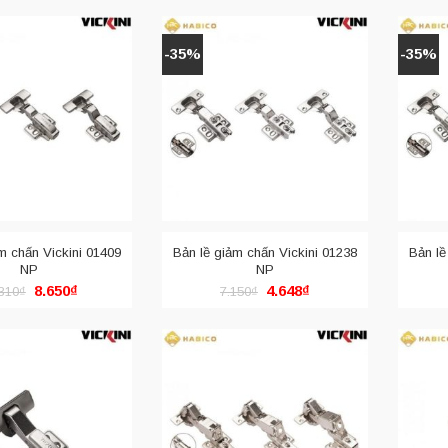
-35%
-35%
m chấn Vickini 01409
Bản lề giảm chấn Vickini 01238
Bản lề
NP
NP
Giá
Giá
Giá
Giá
8.650
₫
4.648
₫
310
₫
7.150
₫
gốc
hiện
gốc
hiện
là:
tại
là:
tại
13.310₫.
là:
7.150₫.
là:
8.650₫.
4.648₫.