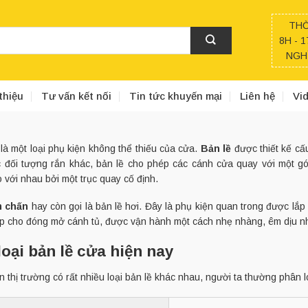
THỜ
8H - 1
NGHỈ
thiệu
Tư vấn kết nối
Tin tức khuyến mại
Liên hệ
Vi
là một loại phụ kiện không thể thiếu của cửa.
Bản lề
được thiết kế cấ
 đối tượng rắn khác, bản lề cho phép các cánh cửa quay với một góc
 với nhau bởi một trục quay cố định.
m chấn
hay còn gọi là bản lề hơi. Đây là phụ kiện quan trong được lắp 
p cho đóng mở cánh tủ, được vận hành một cách nhẹ nhàng, êm dịu nhấ
loại bản lề cửa hiện nay
n thị trường có rất nhiều loại bản lề khác nhau, người ta thường phân 