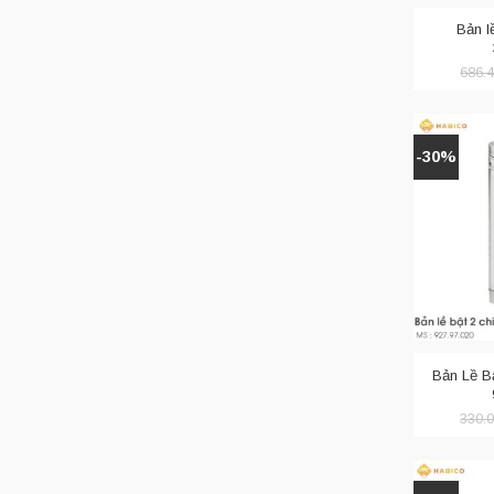
và khung cửa
Bản l
686.
-30%
Bản Lề Bậ
330.