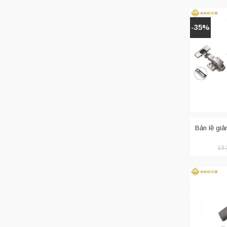
-35%
Bản lề giả
13.