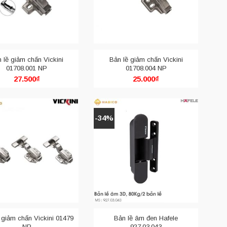
 lề giảm chấn Vickini
Bản lề giảm chấn Vickini
01708.001 NP
01708.004 NP
27.500
₫
25.000
₫
-34%
i thất, nó liên quan đến chức năng và tuổi thọ sử dụng của đồ
c thiết kế tủ gỗ, tủ bếp. Khác với những loại bản lề lá trước
ền nhờ tránh được bụi bẩn hay gió máy làm rỉ sét.
 giảm chấn Vickini 01479
Bản lề âm đen Hafele
NP
927.03.043