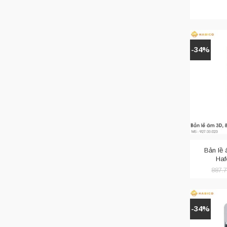
-34%
Bản lê
Haf
887.
-34%