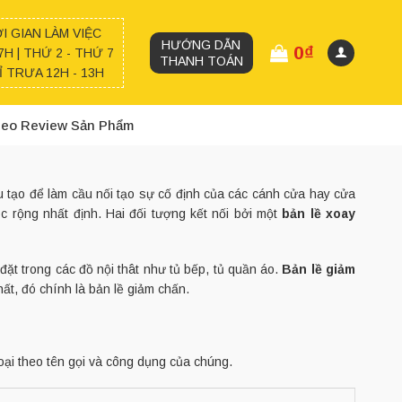
I GIAN LÀM VIỆC
HƯỚNG DẪN
0
₫
7H | THỨ 2 - THỨ 7
THANH TOÁN
 TRƯA 12H - 13H
deo Review Sản Phẩm
u tạo để làm cầu nối tạo sự cố định của các cánh cửa hay cửa
 rộng nhất định. Hai đối tượng kết nối bởi một
bản lề xoay
đặt trong các đồ nội thât như tủ bếp, tủ quần áo.
Bản lề giảm
t, đó chính là bản lề giảm chấn.
loại theo tên gọi và công dụng của chúng.