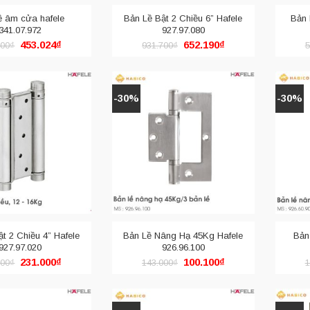
, tuyệt đối 3 ly theo tiêu chuẩn.
ề âm cửa hafele
Bản Lề Bật 2 Chiều 6” Hafele
Bản 
341.07.972
927.97.080
Giá
Giá
Giá
Giá
453.024
₫
652.190
₫
400
₫
931.700
₫
5
gốc
hiện
gốc
hiện
là:
tại
là:
tại
686.400₫.
là:
931.700₫.
là:
453.024₫.
652.190₫.
-30%
-30%
t 2 Chiều 4” Hafele
Bản Lề Nâng Hạ 45Kg Hafele
Bản
927.97.020
926.96.100
Giá
Giá
Giá
Giá
231.000
₫
100.100
₫
000
₫
143.000
₫
1
gốc
hiện
gốc
hiện
là:
tại
là:
tại
330.000₫.
là:
143.000₫.
là:
231.000₫.
100.100₫.