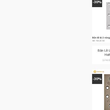
-30%
Bản Lề
Haf
Do không đụ
174.
cửa gỗ của 
Bản lề sà
-30%
Bản lề sàn
lề cửa kính