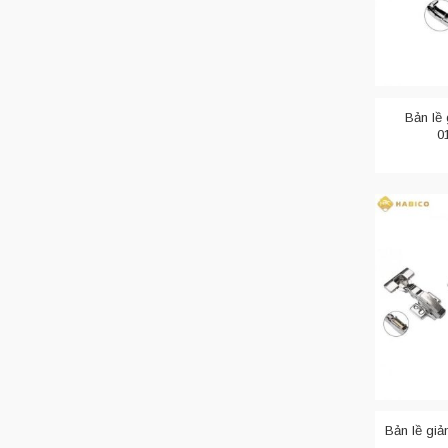
Bản lề 
0
Bản lề nói 
nội thất.
Bản lề bậ
Bản lề bật
h
kia, bản lề 
Bản lề giả