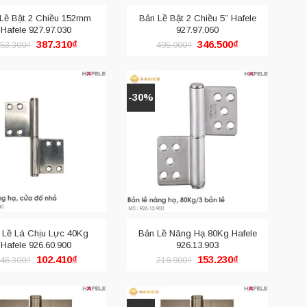
Lề Bật 2 Chiều 152mm
Bản Lề Bật 2 Chiều 5” Hafele
Hafele 927.97.030
927.97.060
Giá
Giá
Giá
Giá
387.310
₫
346.500
₫
53.300
₫
495.000
₫
gốc
hiện
gốc
hiện
là:
tại
là:
tại
553.300₫.
là:
495.000₫.
là:
387.310₫.
346.500₫.
-30%
 Lề Lá Chịu Lực 40Kg
Bản Lề Nâng Hạ 80Kg Hafele
Hafele 926.60.900
926.13.903
Giá
Giá
Giá
Giá
102.410
₫
153.230
₫
46.300
₫
218.900
₫
gốc
hiện
gốc
hiện
là:
tại
là:
tại
146.300₫.
là:
218.900₫.
là:
102.410₫.
153.230₫.