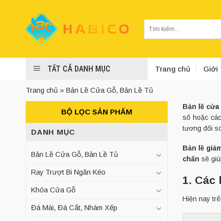
Skip
to
Tìm
content
kiếm:
TẤT CẢ DANH MỤC
Trang chủ
Giới 
Trang chủ
»
Bản Lề Cửa Gỗ, Bản Lề Tủ
Bản lề cửa
BỘ LỌC SẢN PHẨM
sổ hoặc các
tương đối so
DANH MỤC
Bản lề giả
Bản Lề Cửa Gỗ, Bản Lề Tủ
chấn
sẽ giú
Ray Trượt Bi Ngăn Kéo
1. Các 
Khóa Cửa Gỗ
Hiện nay trê
Đá Mài, Đá Cắt, Nhám Xếp