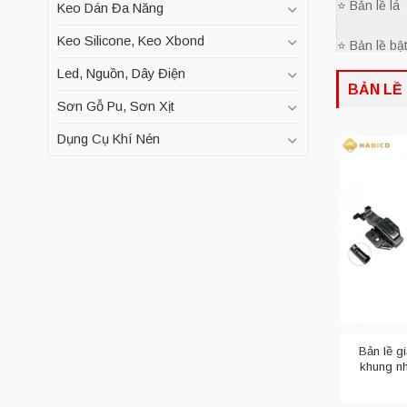
⭐ Bản lề lá
Keo Dán Đa Năng
Keo Silicone, Keo Xbond
⭐ Bản lề bậ
Led, Nguồn, Dây Điện
⭐ Bản lề â
BẢN LỀ 
Sơn Gỗ Pu, Sơn Xịt
⭐ Bản lề sà
Dụng Cụ Khí Nén
⭐ Bản lề cối
⭐ Bản lề ch
Mỗi loại
bản
cách thiết k
Bản lề lá
Bản lề lá
vớ
Bản lề g
lề và giúp c
khung n