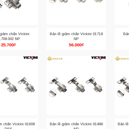
giảm chấn Vickini
Bản lề giảm chấn Vickini 01718
Bản
1708.002 NP
NP
25.700
₫
56.000
₫
Bản lề lá Inox Vickini
chung và
bản lề lá inox
nói riêng là một bộ phận quan trọng của đồ nộ
t giảm chấn là gì?
ay còn được gọi là bản lề Châu Âu hiện được sử dụng phổ biến trong cá
bật được lắp phía trong cánh tủ nhằm tăng tính thẩm mỹ và tăng tính b
m chấn Vickini 01608
Bản lề giảm chấn Vickini 01488
Bản lề
PSS
NP