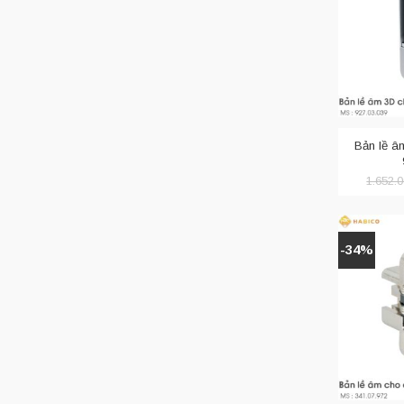
Bản lề 
1.652.
-34%
Bản lề giả
chấn sẽ giú
Bản lề â
Bản lề âm
Khi gập bản