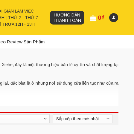
I GIAN LÀM VIỆC
HƯỚNG DẪN
0
₫
7H | THỨ 2 - THỨ 7
THANH TOÁN
 TRƯA 12H - 13H
deo Review Sản Phẩm
 Xiehe, đây là một thương hiệu bản lề uy tín và chất lượng tại
 lại, đặc biệt là ở những nơi sử dụng cửa liên tục như cửa ra
i bật
ồn và giảm thiểu sự rung chuyển của cửa khi đóng. Bản lề này
 không gặp sự cố hỏng hóc.