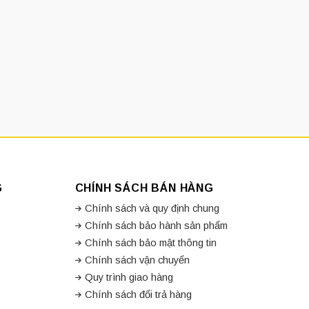
hác nhau. Nó được lắp đặt dễ dàng và có thể được sử dụng cho
t sử dụng
Bản lề giảm chấn Xiehe
. Nó là một lựa chọn tốt cho
ắp đặt và hình dáng
 khách hàng.
Bản lề giảm chấn Xiehe
có thể được phân loại
G
CHÍNH SÁCH BÁN HÀNG
Chính sách và quy định chung
Chính sách bảo hành sản phẩm
 thành tủ đến vít điều chỉnh là 15mm.
Chính sách bảo mật thông tin
Chính sách vận chuyển
Quy trình giao hàng
Chính sách đổi trả hàng