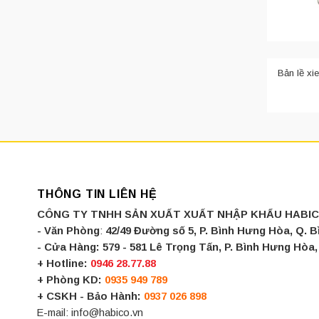
Bản lề giả
Bản lề xi
cửa mở vào 
Nếu bạn đan
những ai đan
2. Phân
Xiehe sản x
thành ba loạ
THÔNG TIN LIÊN HỆ
CÔNG TY TNHH SẢN XUẤT XUẤT NHẬP KHẨU HABI
Bản lề th
- Văn Phòng
:
42/49 Đường số 5, P. Bình Hưng Hòa, Q. 
Là loại bản 
- Cửa Hàng:
579 - 581 Lê Trọng Tấn, P. Bình Hưng Hò
+ Hotline:
0946 28.77.88
+ Phòng KD:
0935 949 789
+ CSKH - Bảo Hành:
0937 026 898
E-mail: info@habico.vn