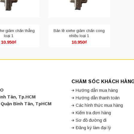
Bản Lề Bật Xiehe
m chấn Xiehe
có nhiều loại khác nhau, phù hợp với nhiều loại cửa k
ehe giảm chấn thẳng
Bản lề xiehe giảm chấn cong
hoặc mở ra.
loại 1
nhiều loại 1
10.950
₫
10.950
₫
g tìm kiếm một loại bản lề giảm chấn chất lượng, bạn có thể xem xé
g tìm kiếm bản lề giảm chấn đáng tin cậy và hiệu quả.
 loại bản lề giảm chấn Xiehe theo vị trí l
uất nhiều loại bản lề giảm chấn khác nhau để đáp ứng nhu cầu của
i chính dựa trên vị trí lắp đặt và hình dáng:
CHĂM SÓC KHÁCH HÀN
CO
Hướng dẫn mua hàng
ẳng lắp đặt trùm ngoài:
Bình Tân, Tp.HCM
Hướng dẫn thanh toán
lề khi lắp ráp cánh tủ sẽ che hết toàn bộ phần cạnh tủ, khoảng cách từ
a, Quận Bình Tân, TpHCM
Các hình thức mua hàng
Kiểm tra đơn hàng
Sơ đồ đường đi
Đăng ký làm đại lý