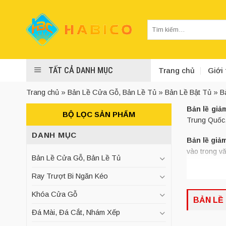
Skip
to
Tìm
content
kiếm:
TẤT CẢ DANH MỤC
Trang chủ
Giới 
Trang chủ
»
Bản Lề Cửa Gỗ, Bản Lề Tủ
»
Bản Lề Bật Tủ
»
B
Bản lề giả
BỘ LỌC SẢN PHẨM
Trung Quốc
DANH MỤC
Bản lề giả
vào trong v
Bản Lề Cửa Gỗ, Bản Lề Tủ
1. Bản
Ray Trượt Bi Ngăn Kéo
Bản lề giả
Khóa Cửa Gỗ
BẢN LỀ
được làm bằ
Đá Mài, Đá Cắt, Nhám Xếp