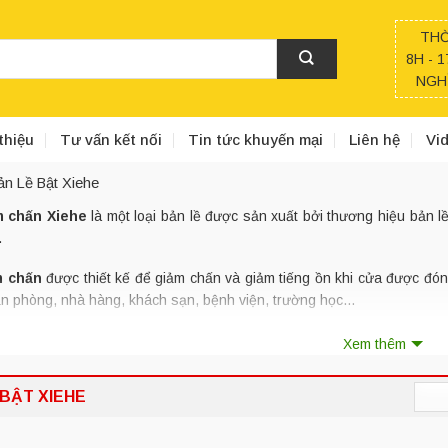
THỜ
8H - 1
NGHỈ
thiệu
Tư vấn kết nối
Tin tức khuyến mại
Liên hệ
Vi
ản Lề Bật Xiehe
m chấn Xiehe
là một loại bản lề được sản xuất bởi thương hiệu bản lề
.
m chấn
được thiết kế để giảm chấn và giảm tiếng ồn khi cửa được đóng
ăn phòng, nhà hàng, khách sạn, bệnh viện, trường học…
 lề giảm chấn Xiehe và những đặc điểm nổ
Xem thêm
m chấn Xiehe
có đặc tính đóng mở nhẹ nhàng, êm ái, không gây tiếng 
 BẬT XIEHE
ng chất liệu thép không gỉ, chịu được trọng lực và sử dụng lâu dài mà