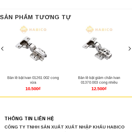
SẢN PHẨM TƯƠNG TỰ
Bản lề bật Ivan 01261.002 cong
Bản lề bật giảm chấn Ivan
vừa
01370.003 cong nhiều
10.500
₫
12.500
₫
THÔNG TIN LIÊN HỆ
CÔNG TY TNHH SẢN XUẤT XUẤT NHẬP KHẨU HABICO