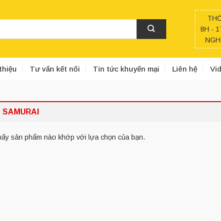
THỜ
8H - 1
NGHỈ
thiệu
Tư vấn kết nối
Tin tức khuyến mại
Liên hệ
Vi
T SAMURAI
hấy sản phẩm nào khớp với lựa chọn của bạn.