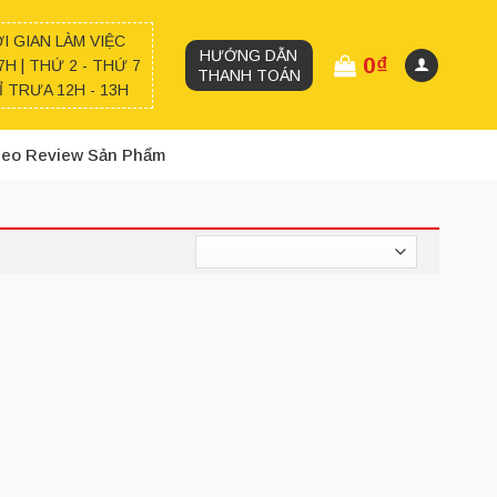
I GIAN LÀM VIỆC
HƯỚNG DẪN
0
₫
7H | THỨ 2 - THỨ 7
THANH TOÁN
 TRƯA 12H - 13H
deo Review Sản Phẩm