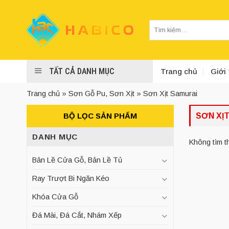
Skip
to
Tìm
content
kiếm:
TẤT CẢ DANH MỤC
Trang chủ
Giới 
Trang chủ
»
Sơn Gỗ Pu, Sơn Xịt
»
Sơn Xịt Samurai
BỘ LỌC SẢN PHẨM
SƠN XỊ
DANH MỤC
Không tìm t
Bản Lề Cửa Gỗ, Bản Lề Tủ
Ray Trượt Bi Ngăn Kéo
Khóa Cửa Gỗ
Đá Mài, Đá Cắt, Nhám Xếp