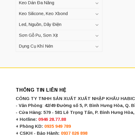
Keo Dán Đa Năng
Keo Silicone, Keo Xbond
Led, Nguồn, Dây Điện
Sơn Gỗ Pu, Sơn Xịt
Dụng Cụ Khí Nén
THÔNG TIN LIÊN HỆ
CÔNG TY TNHH SẢN XUẤT XUẤT NHẬP KHẨU HABI
- Văn Phòng
:
42/49 Đường số 5, P. Bình Hưng Hòa, Q. 
- Cửa Hàng:
579 - 581 Lê Trọng Tấn, P. Bình Hưng Hò
+ Hotline:
0946 28.77.88
+ Phòng KD:
0935 949 789
+ CSKH - Bảo Hành:
0937 026 898