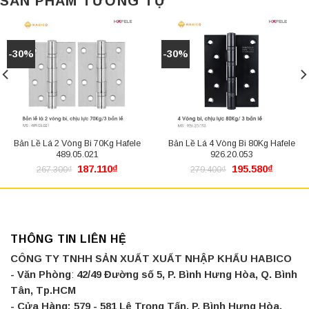
SẢN PHẨM TƯƠNG TỰ
-30%
-30%
Bản Lề Lá 2 Vòng Bi 70Kg Hafele
Bản Lề Lá 4 Vòng Bi 80Kg Hafele
489.05.021
926.20.053
Giá
Giá
Giá
Giá
187.110
₫
195.580
₫
267.300
₫
279.400
₫
gốc
hiện
gốc
hiện
là:
tại
là:
tại
267.300₫.
là:
279.400₫.
là:
₫.
187.110₫.
195.580
THÔNG TIN LIÊN HỆ
CÔNG TY TNHH SẢN XUẤT XUẤT NHẬP KHẨU HABICO
- Văn Phòng
:
42/49 Đường số 5, P. Bình Hưng Hòa, Q. Bình
Tân, Tp.HCM
- Cửa Hàng:
579 - 581 Lê Trọng Tấn, P. Bình Hưng Hòa,