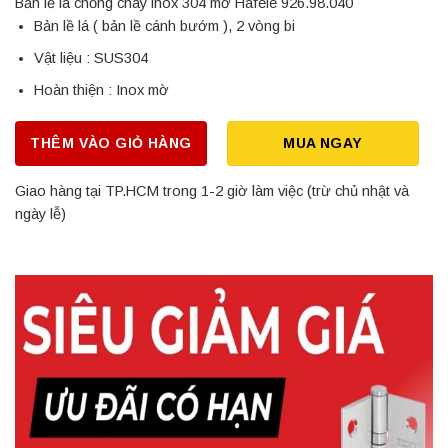
Bản lề lá chống cháy inox 304 mờ Hafele 926.98.040
Bản lề lá ( bản lề cánh bướm ), 2 vòng bi
Vật liệu : SUS304
Hoàn thiện : Inox mờ
THÊM VÀO GIỎ HÀNG
MUA NGAY
Giao hàng tại TP.HCM trong 1-2 giờ làm việc (trừ chủ nhật và
ngày lễ)