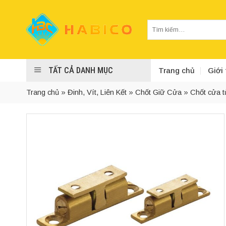
Skip
to
Tìm
content
kiếm:
TẤT CẢ DANH MỤC
Trang chủ
Giới 
Trang chủ
»
Đinh, Vít, Liên Kết
»
Chốt Giữ Cửa
»
Chốt cửa t