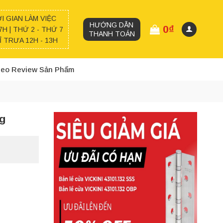
I GIAN LÀM VIỆC
HƯỚNG DẪN
0
₫
7H | THỨ 2 - THỨ 7
THANH TOÁN
 TRƯA 12H - 13H
deo Review Sản Phẩm
ng