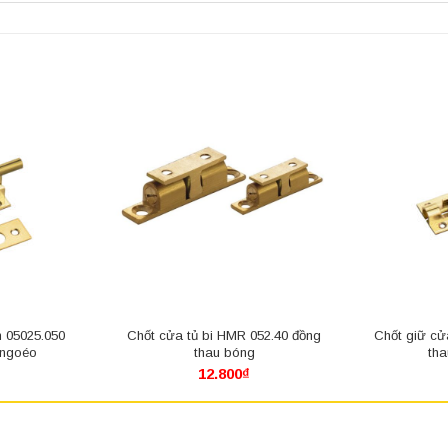
n 05025.050
Chốt cửa tủ bi HMR 052.40 đồng
Chốt giữ cử
 ngoéo
thau bóng
th
12.800
₫