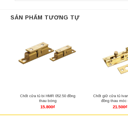
SẢN PHẨM TƯƠNG TỰ
Chốt cửa tủ bi HMR 052.50 đồng
Chốt giữ cửa tủ Iva
thau bóng
đồng thau móc
15.800
₫
21.500
₫