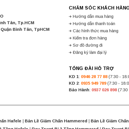
CHĂM SÓC KHÁCH HÀN
CO
Hướng dẫn mua hàng
Bình Tân, Tp.HCM
Hướng dẫn thanh toán
a, Quận Bình Tân, TpHCM
Các hình thức mua hàng
Kiểm tra đơn hàng
Sơ đồ đường đi
Đăng ký làm đại lý
TỔNG ĐÀI HỖ TRỢ
KD 1
:
0946 28 77 88
(7:30 - 18:
KD 2
:
0935 949 789
(7:30 - 18:0
Bảo Hành
:
0937 026 898
(7:30 
hấn Hafele
|
Bản Lề Giảm Chấn Hammered
|
Bản Lề Giảm Chấn
3 Tầng Hafele
|
Ray Trượt Bi 3 Tầng Hammered
|
Ray Trượt Bi