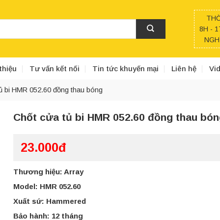
THỜ
8H - 1
NGHỈ
thiệu
Tư vấn kết nối
Tin tức khuyến mại
Liên hệ
Vi
ủ bi HMR 052.60 đồng thau bóng
Chốt cửa tủ bi HMR 052.60 đồng thau bó
23.000đ
Thương hiệu: Array
Model: HMR 052.60
Xuất sứ: Hammered
Bảo hành: 12 tháng