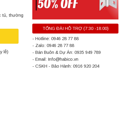
 tủ, thường
TỔNG ĐÀI HỖ TRỢ (7:30 -18:00)
- Hotline: 0946 28 77 88
- Zalo: 0946 28 77 88
y lễ)
- Bán Buôn & Dự Án: 0935 949 789
- Email: Info@habico.vn
- CSKH - Bảo Hành: 0916 920 204