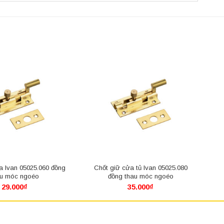
a Ivan 05025.060 đồng
Chốt giữ cửa tủ Ivan 05025.080
au móc ngoéo
đồng thau móc ngoéo
29.000
₫
35.000
₫