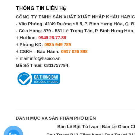
THÔNG TIN LIÊN HỆ
CÔNG TY TNHH SẢN XUẤT XUẤT NHẬP KHẨU HABI
- Văn Phòng
:
42/49 Đường số 5, P. Bình Hưng Hòa, Q. 
- Cửa Hàng:
579 - 581 Lê Trọng Tấn, P. Bình Hưng Hò
+ Hotline:
0946 28.77.88
+ Phòng KD:
0935 949 789
+ CSKH - Bảo Hành:
0937 026 898
E-mail: info@habico.vn
Mã Số Thuế: 0311757794
DANH MỤC VÀ SẢN PHẨM PHỔ BIẾN
Bản Lề Bật Tủ Ivan
|
Bản Lề Giảm C
Ray Trượt Bi 3 Tầng Ivan
|
Ray Trượt Bi 