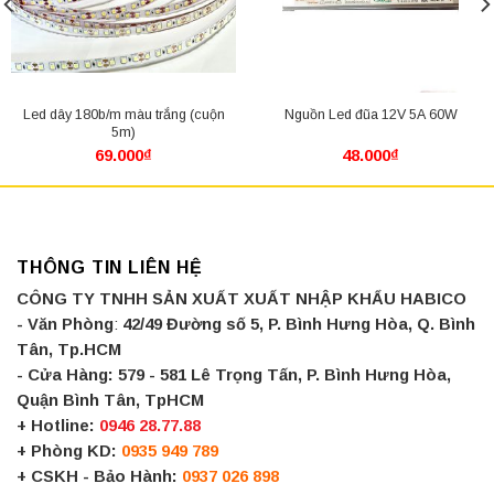
Led dây 180b/m màu trắng (cuộn
Nguồn Led đũa 12V 5A 60W
5m)
69.000
₫
48.000
₫
THÔNG TIN LIÊN HỆ
CÔNG TY TNHH SẢN XUẤT XUẤT NHẬP KHẨU HABICO
- Văn Phòng
:
42/49 Đường số 5, P. Bình Hưng Hòa, Q. Bình
Tân, Tp.HCM
- Cửa Hàng:
579 - 581 Lê Trọng Tấn, P. Bình Hưng Hòa,
Quận Bình Tân, TpHCM
+ Hotline:
0946 28.77.88
+ Phòng KD:
0935 949 789
+ CSKH - Bảo Hành:
0937 026 898