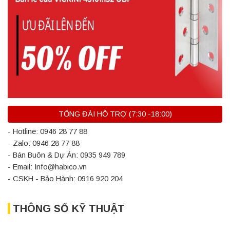
TỔNG ĐÀI HỖ TRỢ (7:30 -18:00)
- Hotline: 0946 28 77 88
- Zalo: 0946 28 77 88
- Bán Buôn & Dự Án: 0935 949 789
- Email: Info@habico.vn
- CSKH - Bảo Hành: 0916 920 204
THÔNG SỐ KỸ THUẬT