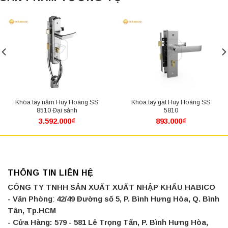
Khóa tay nắm Huy Hoàng SS
Khóa tay gạt Huy Hoàng SS
8510 Đại sảnh
5810
3.592.000
₫
893.000
₫
THÔNG TIN LIÊN HỆ
CÔNG TY TNHH SẢN XUẤT XUẤT NHẬP KHẨU HABICO
- Văn Phòng
:
42/49 Đường số 5, P. Bình Hưng Hòa, Q. Bình
Tân, Tp.HCM
- Cửa Hàng:
579 - 581 Lê Trọng Tấn, P. Bình Hưng Hòa,