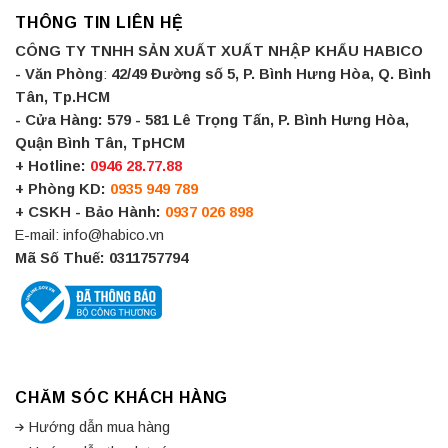
THÔNG TIN LIÊN HỆ
CÔNG TY TNHH SẢN XUẤT XUẤT NHẬP KHẨU HABICO
- Văn Phòng
:
42/49 Đường số 5, P. Bình Hưng Hòa, Q. Bình
Tân, Tp.HCM
- Cửa Hàng:
579 - 581 Lê Trọng Tấn, P. Bình Hưng Hòa,
Quận Bình Tân, TpHCM
+ Hotline:
0946 28.77.88
+ Phòng KD:
0935 949 789
+ CSKH - Bảo Hành:
0937 026 898
E-mail: info@habico.vn
Mã Số Thuế: 0311757794
CHĂM SÓC KHÁCH HÀNG
Hướng dẫn mua hàng