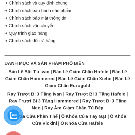
Chính sách và quy định chung
Chính sách bảo hành sản phẩm
Chính sách bảo mật thông tin
Chính sách vận chuyển
Quy trình giao hàng
Chính sách đổi trả hàng
DANH MỤC VÀ SẢN PHẨM PHỔ BIẾN
Bản Lề Bật Tủ Ivan
|
Bản Lề Giảm Chấn Hafele
|
Bản Lề
Giảm Chấn Hammered
|
Bản Lề Giảm Chấn Xiehe
|
Bản Lề
Giảm Chấn Eurogold
Ray Trượt Bi 3 Tầng Ivan
|
Ray Trượt Bi 3 Tầng Hafele
|
Ray Trượt Bi 3 Tầng Hammered
|
Ray Trượt Bi 3 Tầng
Neo
|
Ray Âm Giảm Chấn Tủ Bếp
Ổ Khóa Cửa Phân Thể | Ổ Khóa Cửa Tay Gạt |
Ổ Khóa
Cửa Vickini
|
Ổ Khóa Cửa Hafele