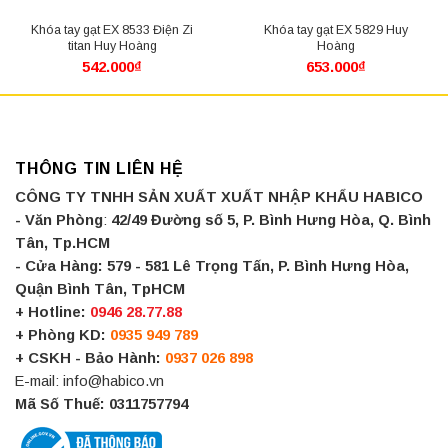
Khóa tay gạt EX 8533 Điện Zi
Khóa tay gạt EX 5829 Huy
titan Huy Hoàng
Hoàng
542.000
₫
653.000
₫
THÔNG TIN LIÊN HỆ
CÔNG TY TNHH SẢN XUẤT XUẤT NHẬP KHẨU HABICO
- Văn Phòng
:
42/49 Đường số 5, P. Bình Hưng Hòa, Q. Bình
Tân, Tp.HCM
- Cửa Hàng:
579 - 581 Lê Trọng Tấn, P. Bình Hưng Hòa,
Quận Bình Tân, TpHCM
+ Hotline:
0946 28.77.88
+ Phòng KD:
0935 949 789
+ CSKH - Bảo Hành:
0937 026 898
E-mail: info@habico.vn
Mã Số Thuế: 0311757794