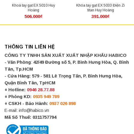
Khoá tay gạt EX 5010 Huy
Khóa tay gạt EX 5033 Điện Zi
Hoàng
titan Huy Hoàng
506.000
₫
391.000
₫
THÔNG TIN LIÊN HỆ
CÔNG TY TNHH SẢN XUẤT XUẤT NHẬP KHẨU HABICO
- Văn Phòng
:
42/49 Đường số 5, P. Bình Hưng Hòa, Q. Bình
Tân, Tp.HCM
- Cửa Hàng:
579 - 581 Lê Trọng Tấn, P. Bình Hưng Hòa,
Quận Bình Tân, TpHCM
+ Hotline:
0946 28.77.88
+ Phòng KD:
0935 949 789
+ CSKH - Bảo Hành:
0937 026 898
E-mail: info@habico.vn
Mã Số Thuế: 0311757794