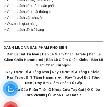
Chính sách bảo hành sản phẩm
Chính sách bảo mật thông tin
Chính sách vận chuyển
Quy trình giao hàng
Chính sách đổi trả hàng
DANH MỤC VÀ SẢN PHẨM PHỔ BIẾN
Bản Lề Bật Tủ Ivan
|
Bản Lề Giảm Chấn Hafele
|
Bản Lề
Giảm Chấn Hammered
|
Bản Lề Giảm Chấn Xiehe
|
Bản Lề
Giảm Chấn Eurogold
Ray Trượt Bi 3 Tầng Ivan
|
Ray Trượt Bi 3 Tầng Hafele
|
Ray Trượt Bi 3 Tầng Hammered
|
Ray Trượt Bi 3 Tầng
Neo
|
Ray Âm Giảm Chấn Tủ Bếp
Ổ Khóa Cửa Phân Thể | Ổ Khóa Cửa Tay Gạt |
Ổ Khóa
Cửa Vickini
|
Ổ Khóa Cửa Hafele