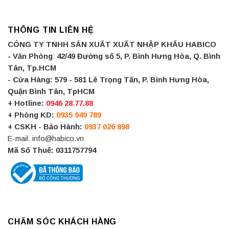
THÔNG TIN LIÊN HỆ
CÔNG TY TNHH SẢN XUẤT XUẤT NHẬP KHẨU HABICO
- Văn Phòng
:
42/49 Đường số 5, P. Bình Hưng Hòa, Q. Bình
Tân, Tp.HCM
- Cửa Hàng:
579 - 581 Lê Trọng Tấn, P. Bình Hưng Hòa,
Quận Bình Tân, TpHCM
+ Hotline:
0946 28.77.88
+ Phòng KD:
0935 949 789
+ CSKH - Bảo Hành:
0937 026 898
E-mail: info@habico.vn
Mã Số Thuế: 0311757794
CHĂM SÓC KHÁCH HÀNG