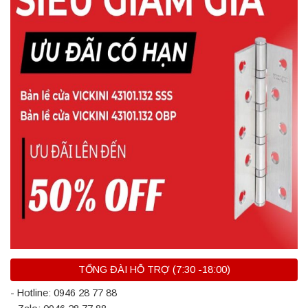
TỔNG ĐÀI HỖ TRỢ (7:30 -18:00)
- Hotline: 0946 28 77 88