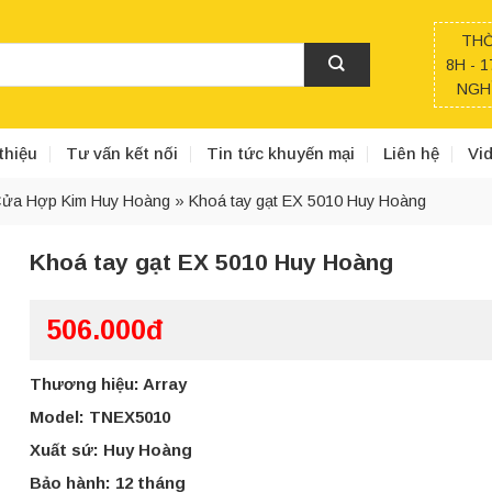
THỜ
8H - 1
NGHỈ
thiệu
Tư vấn kết nối
Tin tức khuyến mại
Liên hệ
Vi
ửa Hợp Kim Huy Hoàng
»
Khoá tay gạt EX 5010 Huy Hoàng
Khoá tay gạt EX 5010 Huy Hoàng
506.000đ
Thương hiệu: Array
Model: TNEX5010
Xuất sứ: Huy Hoàng
Bảo hành: 12 tháng