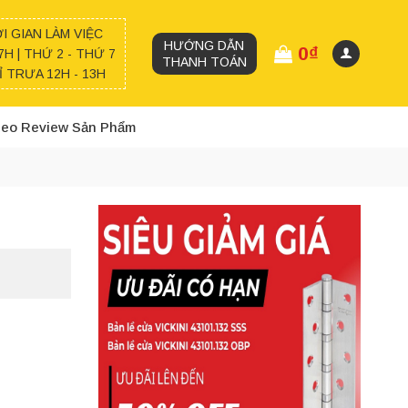
I GIAN LÀM VIỆC
HƯỚNG DẪN
0
₫
7H | THỨ 2 - THỨ 7
THANH TOÁN
 TRƯA 12H - 13H
deo Review Sản Phẩm