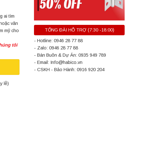
g ai tìm
 hoặc văn
TỔNG ĐÀI HỖ TRỢ (7:30 -18:00)
ẩm mỹ cho
- Hotline: 0946 28 77 88
húng tôi
- Zalo: 0946 28 77 88
- Bán Buôn & Dự Án: 0935 949 789
- Email: Info@habico.vn
- CSKH - Bảo Hành: 0916 920 204
y lễ)