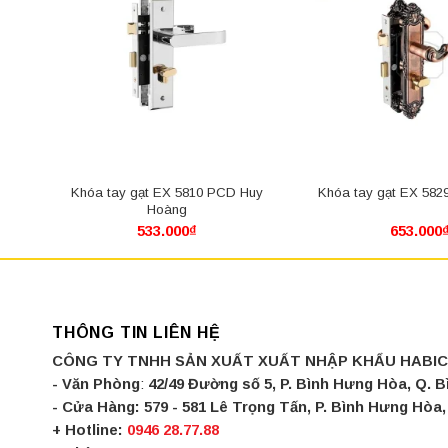
àng
Khóa tay gạt EX 5810 PCD Huy
Khóa tay gạt EX 582
Hoàng
533.000
₫
653.000
THÔNG TIN LIÊN HỆ
CÔNG TY TNHH SẢN XUẤT XUẤT NHẬP KHẨU HABI
- Văn Phòng
:
42/49 Đường số 5, P. Bình Hưng Hòa, Q. 
- Cửa Hàng:
579 - 581 Lê Trọng Tấn, P. Bình Hưng Hò
+ Hotline:
0946 28.77.88