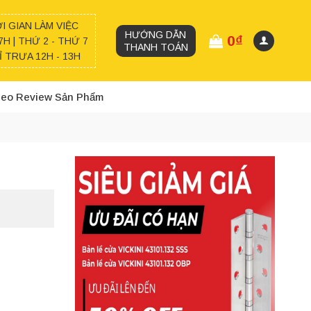
I GIAN LÀM VIỆC
HƯỚNG DẪN
0
₫
7H | THỨ 2 - THỨ 7
THANH TOÁN
 TRƯA 12H - 13H
deo Review Sản Phẩm
1