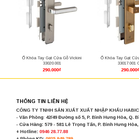
ni
Ổ Khóa Tay Gạt Cửa Gỗ Vickini
Ổ Khóa Tay Gạt Cửa
33020.001
33017.001 
290.000
₫
290.000
THÔNG TIN LIÊN HỆ
CÔNG TY TNHH SẢN XUẤT XUẤT NHẬP KHẨU HABI
- Văn Phòng
:
42/49 Đường số 5, P. Bình Hưng Hòa, Q. 
- Cửa Hàng:
579 - 581 Lê Trọng Tấn, P. Bình Hưng Hò
+ Hotline:
0946 28.77.88
+ Phòng KD:
0935 949 789