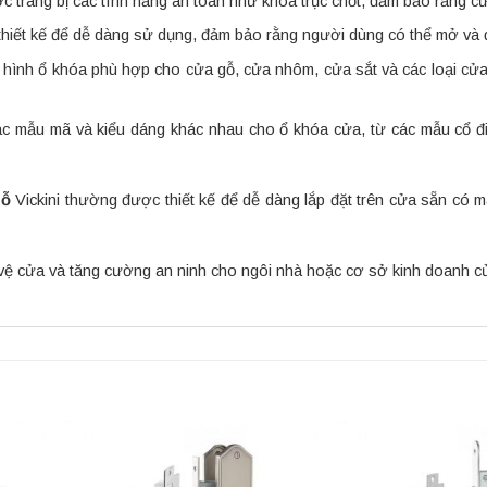
 trang bị các tính năng an toàn như khóa trục chốt, đảm bảo rằng cử
thiết kế để dễ dàng sử dụng, đảm bảo rằng người dùng có thể mở và 
mô hình ổ khóa phù hợp cho cửa gỗ, cửa nhôm, cửa sắt và các loại c
 các mẫu mã và kiểu dáng khác nhau cho ổ khóa cửa, từ các mẫu cổ 
Gỗ
Vickini thường được thiết kế để dễ dàng lắp đặt trên cửa sẵn có mà
 vệ cửa và tăng cường an ninh cho ngôi nhà hoặc cơ sở kinh doanh c