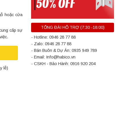
gỗ hoặc cửa
TỔNG ĐÀI HỖ TRỢ (7:30 -18:00)
 cung cấp sự
việc.
- Hotline: 0946 28 77 88
- Zalo: 0946 28 77 88
- Bán Buôn & Dự Án: 0935 949 789
- Email: Info@habico.vn
- CSKH - Bảo Hành: 0916 920 204
y lễ)