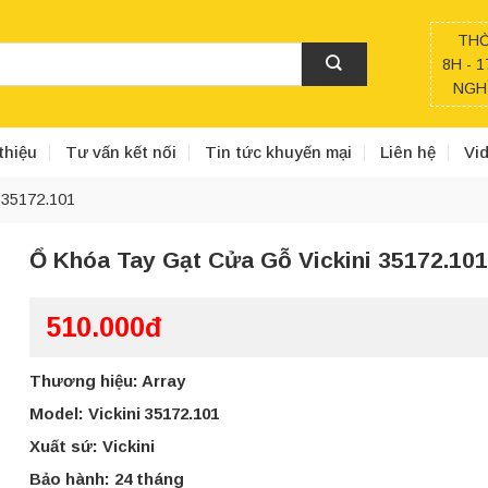
THỜ
8H - 1
NGHỈ
thiệu
Tư vấn kết nối
Tin tức khuyến mại
Liên hệ
Vi
 35172.101
Ổ Khóa Tay Gạt Cửa Gỗ Vickini 35172.10
510.000đ
Thương hiệu: Array
Model: Vickini 35172.101
Xuất sứ: Vickini
Bảo hành: 24 tháng