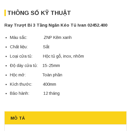
THÔNG SỐ KỸ THUẬT
Ray Trượt Bi 3 Tầng Ngăn Kéo Tủ Ivan 02452.400
Màu sắc: ZNP Kẽm xanh
Chất liệu: Sắt
Loại cửa tủ: Hộc tủ gỗ, inox, nhôm
Độ dày cửa tủ: 15-25mm
Hộc mở: Toàn phần
Kích thước: 400mm
Bảo hành: 12 tháng
MÔ TẢ