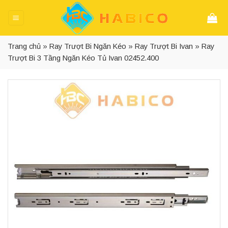
Skip
to
content
Trang chủ
»
Ray Trượt Bi Ngăn Kéo
»
Ray Trượt Bi Ivan
»
Ray
Trượt Bi 3 Tầng Ngăn Kéo Tủ Ivan 02452.400