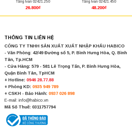
Tầng Ivan 02421.250
Tầng Ivan 02421.450
26.800
₫
48.200
₫
THÔNG TIN LIÊN HỆ
CÔNG TY TNHH SẢN XUẤT XUẤT NHẬP KHẨU HABICO
- Văn Phòng
:
42/49 Đường số 5, P. Bình Hưng Hòa, Q. Bình
Tân, Tp.HCM
- Cửa Hàng:
579 - 581 Lê Trọng Tấn, P. Bình Hưng Hòa,
Quận Bình Tân, TpHCM
+ Hotline:
0946 28.77.88
+ Phòng KD:
0935 949 789
+ CSKH - Bảo Hành:
0937 026 898
E-mail: info@habico.vn
Mã Số Thuế: 0311757794