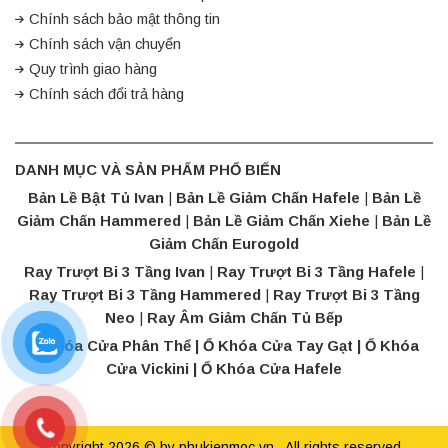
Chính sách bảo mật thông tin
Chính sách vận chuyển
Quy trình giao hàng
Chính sách đổi trả hàng
DANH MỤC VÀ SẢN PHẨM PHỔ BIẾN
Bản Lề Bật Tủ Ivan
|
Bản Lề Giảm Chấn Hafele
|
Bản Lề
Giảm Chấn Hammered
|
Bản Lề Giảm Chấn Xiehe
|
Bản Lề
Giảm Chấn Eurogold
Ray Trượt Bi 3 Tầng Ivan
|
Ray Trượt Bi 3 Tầng Hafele
|
Ray Trượt Bi 3 Tầng Hammered
|
Ray Trượt Bi 3 Tầng
Neo
|
Ray Âm Giảm Chấn Tủ Bếp
Ổ Khóa Cửa Phân Thể | Ổ Khóa Cửa Tay Gạt |
Ổ Khóa
Cửa Vickini
|
Ổ Khóa Cửa Hafele
Copyright 2026 © by phukienmoc.vn . All rights reserved.