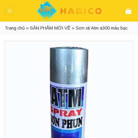
Skip
to
content
Trang chủ
»
SẢN PHẨM MỚI VỀ
»
Sơn xịt Atm a300 màu bạc