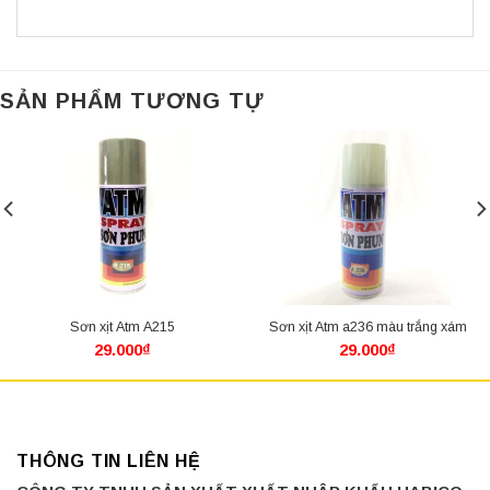
SẢN PHẨM TƯƠNG TỰ
Sơn xịt Atm A215
Sơn xịt Atm a236 màu trắng xám
29.000
₫
29.000
₫
THÔNG TIN LIÊN HỆ