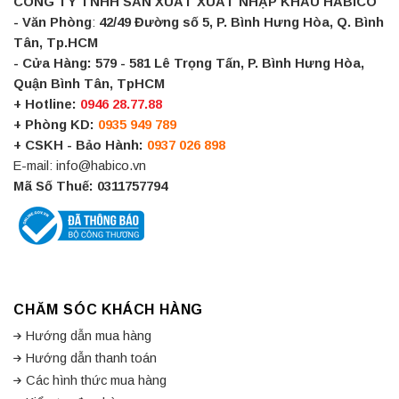
CÔNG TY TNHH SẢN XUẤT XUẤT NHẬP KHẨU HABICO
- Văn Phòng
:
42/49 Đường số 5, P. Bình Hưng Hòa, Q. Bình
Tân, Tp.HCM
- Cửa Hàng:
579 - 581 Lê Trọng Tấn, P. Bình Hưng Hòa,
Quận Bình Tân, TpHCM
+ Hotline:
0946 28.77.88
+ Phòng KD:
0935 949 789
+ CSKH - Bảo Hành:
0937 026 898
E-mail: info@habico.vn
Mã Số Thuế: 0311757794
CHĂM SÓC KHÁCH HÀNG
Hướng dẫn mua hàng
Hướng dẫn thanh toán
Các hình thức mua hàng