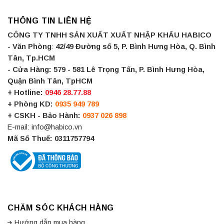
THÔNG TIN LIÊN HỆ
CÔNG TY TNHH SẢN XUẤT XUẤT NHẬP KHẨU HABICO
- Văn Phòng
:
42/49 Đường số 5, P. Bình Hưng Hòa, Q. Bình
Tân, Tp.HCM
- Cửa Hàng:
579 - 581 Lê Trọng Tấn, P. Bình Hưng Hòa,
Quận Bình Tân, TpHCM
+ Hotline:
0946 28.77.88
+ Phòng KD:
0935 949 789
+ CSKH - Bảo Hành:
0937 026 898
E-mail: info@habico.vn
Mã Số Thuế: 0311757794
CHĂM SÓC KHÁCH HÀNG
Hướng dẫn mua hàng