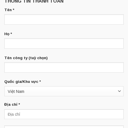
THÔNG TIN THANH TOÁN
Tên
*
Họ
*
Tên công ty
(tuỳ chọn)
Quốc gia/Khu vực
*
Việt Nam
Địa chỉ
*