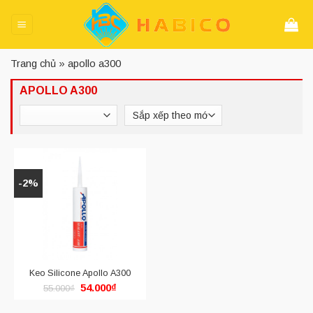
Skip
to
content
Trang chủ
»
apollo a300
APOLLO A300
-2%
Keo Silicone Apollo A300
Giá
Giá
54.000
₫
55.000
₫
gốc
hiện
là:
tại