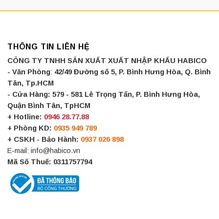
55.000₫.
là:
54.000₫.
THÔNG TIN LIÊN HỆ
CÔNG TY TNHH SẢN XUẤT XUẤT NHẬP KHẨU HABICO
- Văn Phòng
:
42/49 Đường số 5, P. Bình Hưng Hòa, Q. Bình
Tân, Tp.HCM
- Cửa Hàng:
579 - 581 Lê Trọng Tấn, P. Bình Hưng Hòa,
Quận Bình Tân, TpHCM
+ Hotline:
0946 28.77.88
+ Phòng KD:
0935 949 789
+ CSKH - Bảo Hành:
0937 026 898
E-mail: info@habico.vn
Mã Số Thuế: 0311757794