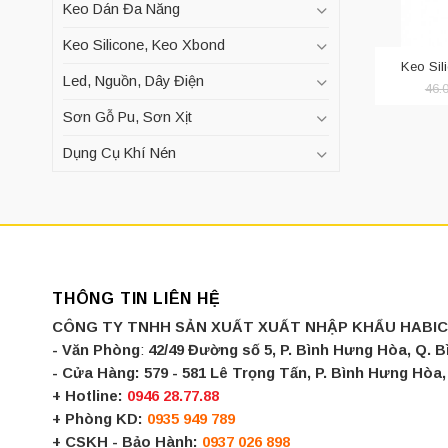
Keo Dán Đa Năng
Keo Silicone, Keo Xbond
Keo Sil
Led, Nguồn, Dây Điện
46.
Sơn Gỗ Pu, Sơn Xịt
Dụng Cụ Khí Nén
THÔNG TIN LIÊN HỆ
CÔNG TY TNHH SẢN XUẤT XUẤT NHẬP KHẨU HABI
- Văn Phòng
:
42/49 Đường số 5, P. Bình Hưng Hòa, Q. 
- Cửa Hàng:
579 - 581 Lê Trọng Tấn, P. Bình Hưng Hò
+ Hotline:
0946 28.77.88
+ Phòng KD:
0935 949 789
+ CSKH - Bảo Hành:
0937 026 898