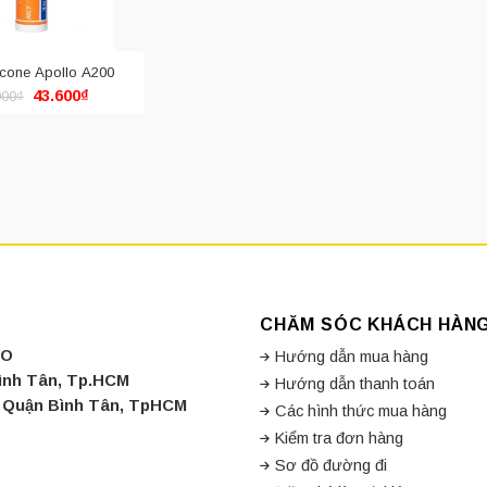
icone Apollo A200
Giá
Giá
43.600
₫
000
₫
gốc
hiện
là:
tại
46.000₫.
là:
43.600₫.
CHĂM SÓC KHÁCH HÀN
CO
Hướng dẫn mua hàng
Bình Tân, Tp.HCM
Hướng dẫn thanh toán
a, Quận Bình Tân, TpHCM
Các hình thức mua hàng
Kiểm tra đơn hàng
Sơ đồ đường đi