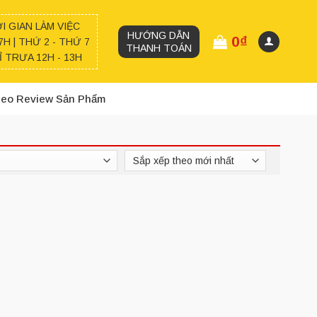
I GIAN LÀM VIỆC
HƯỚNG DẪN
0
₫
7H | THỨ 2 - THỨ 7
THANH TOÁN
 TRƯA 12H - 13H
deo Review Sản Phẩm