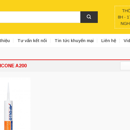
THỜ
8H - 1
NGHỈ
thiệu
Tư vấn kết nối
Tin tức khuyến mại
Liên hệ
Vi
ICONE A200