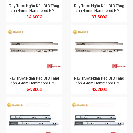
Ray Trượt Ngăn Kéo Bi 3 Tầng
Ray Trượt Ngăn Kéo Bi 3 Tầng
bản 45mm Hammered HMR
bản 45mm Hammered HMR
4510.400
4510.450
34.600
₫
37.500
₫
Ray Trượt Ngăn Kéo Bi 3 Tầng
Ray Trượt Ngăn Kéo Bi 3 Tầng
bản 45mm Hammered HMR
bản 45mm Hammered HMR
4510.600
4510.500
64.800
₫
42.200
₫