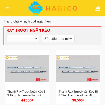
Skip
to
content
Trang chủ
»
ray trượt ngăn kéo
RAY TRƯỢT NGĂN KÉO
Thanh Ray Trượt Ngăn Kéo Bi
Thanh Ray Trượt Ngăn Kéo Bi
3 Tầng Hammered bản 42mm
3 Tầng Hammered bản 42mm
HMR 4210.500
HMR 4210.450
44.000
₫
38.500
₫