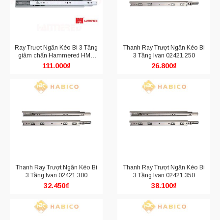
Ray Trượt Ngăn Kéo Bi 3 Tầng
Thanh Ray Trượt Ngăn Kéo Bi
giảm chấn Hammered HMR
3 Tầng Ivan 02421.250
4513.500
111.000
₫
26.800
₫
Thanh Ray Trượt Ngăn Kéo Bi
Thanh Ray Trượt Ngăn Kéo Bi
3 Tầng Ivan 02421.300
3 Tầng Ivan 02421.350
32.450
₫
38.100
₫