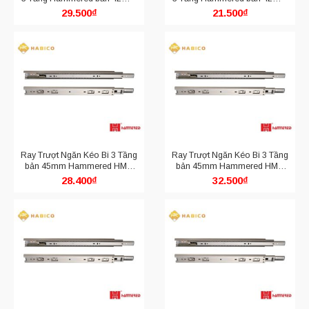
HMR 4210.350
HMR 4210.250
29.500
₫
21.500
₫
Ray Trượt Ngăn Kéo Bi 3 Tầng
Ray Trượt Ngăn Kéo Bi 3 Tầng
bản 45mm Hammered HMR
bản 45mm Hammered HMR
4510.300
4510.350
28.400
₫
32.500
₫