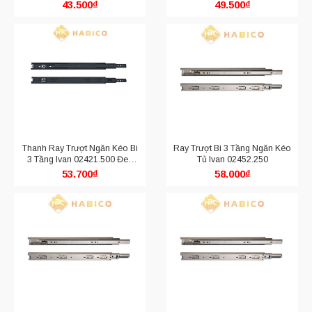
Mờ
Mờ
43.500
₫
49.500
₫
Thanh Ray Trượt Ngăn Kéo Bi
Ray Trượt Bi 3 Tầng Ngăn Kéo
3 Tầng Ivan 02421.500 Đen
Tủ Ivan 02452.250
Mờ
53.700
₫
58.000
₫