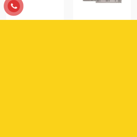
Ray Trượt Bi 3 Tầng Giảm
Ray trượt âm 3 tầng giảm
Chấn Ivan 02453.500
chấn Ivan 02183.300
118.000
₫
216.000
₫
Ray trượt âm 3 tầng giảm
Ray trượt âm 3 tầng giảm
chấn Ivan 02183.350
chấn Ivan 02183.400
226.000
₫
238.000
₫