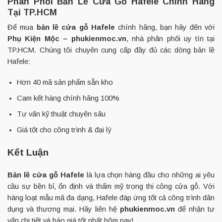
Phân Phối Bản Lề Cửa Gỗ Hafele Chính Hãng
Tại TP.HCM
Để mua
bản lề cửa gỗ Hafele
chính hãng, bạn hãy đến với
Phụ Kiện Mộc – phukienmoc.vn
, nhà phân phối uy tín tại
TP.HCM. Chúng tôi chuyên cung cấp đầy đủ các dòng bản lề
Hafele:
Hơn 40 mã sản phẩm sẵn kho
Cam kết hàng chính hãng 100%
Tư vấn kỹ thuật chuyên sâu
Giá tốt cho công trình & đại lý
Kết Luận
Bản lề cửa gỗ Hafele
là lựa chọn hàng đầu cho những ai yêu
cầu sự bền bỉ, ổn định và thẩm mỹ trong thi công cửa gỗ. Với
hàng loạt mẫu mã đa dạng, Hafele đáp ứng tốt cả công trình dân
dụng và thương mại. Hãy liên hệ
phukienmoc.vn
để nhận tư
vấn chi tiết và báo giá tốt nhất hôm nay!