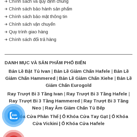
Chính sách và quy định chung
Chính sách bảo hành sản phẩm
Chính sách bảo mật thông tin
Chính sách vận chuyển
Quy trình giao hàng
Chính sách đổi trả hàng
DANH MỤC VÀ SẢN PHẨM PHỔ BIẾN
Bản Lề Bật Tủ Ivan
|
Bản Lề Giảm Chấn Hafele
|
Bản Lề
Giảm Chấn Hammered
|
Bản Lề Giảm Chấn Xiehe
|
Bản Lề
Giảm Chấn Eurogold
Ray Trượt Bi 3 Tầng Ivan
|
Ray Trượt Bi 3 Tầng Hafele
|
Ray Trượt Bi 3 Tầng Hammered
|
Ray Trượt Bi 3 Tầng
Neo
|
Ray Âm Giảm Chấn Tủ Bếp
Ổ Khóa Cửa Phân Thể | Ổ Khóa Cửa Tay Gạt |
Ổ Khóa
Cửa Vickini
|
Ổ Khóa Cửa Hafele