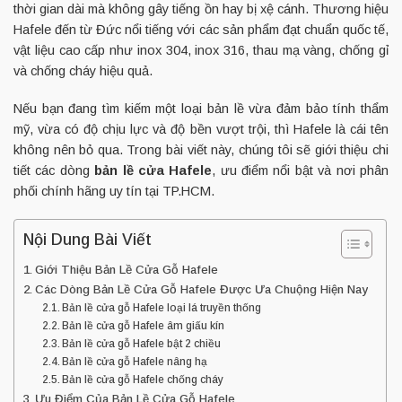
thời gian dài mà không gây tiếng ồn hay bị xệ cánh. Thương hiệu
Hafele đến từ Đức nổi tiếng với các sản phẩm đạt chuẩn quốc tế,
vật liệu cao cấp như inox 304, inox 316, thau mạ vàng, chống gỉ
và chống cháy hiệu quả.
Nếu bạn đang tìm kiếm một loại bản lề vừa đảm bảo tính thẩm
mỹ, vừa có độ chịu lực và độ bền vượt trội, thì Hafele là cái tên
không nên bỏ qua. Trong bài viết này, chúng tôi sẽ giới thiệu chi
tiết các dòng
bản lề cửa Hafele
, ưu điểm nổi bật và nơi phân
phối chính hãng uy tín tại TP.HCM.
Nội Dung Bài Viết
Giới Thiệu Bản Lề Cửa Gỗ Hafele
Các Dòng Bản Lề Cửa Gỗ Hafele Được Ưa Chuộng Hiện Nay
Bản lề cửa gỗ Hafele loại lá truyền thống
Bản lề cửa gỗ Hafele âm giấu kín
Bản lề cửa gỗ Hafele bật 2 chiều
Bản lề cửa gỗ Hafele nâng hạ
Bản lề cửa gỗ Hafele chống cháy
Ưu Điểm Của Bản Lề Cửa Gỗ Hafele